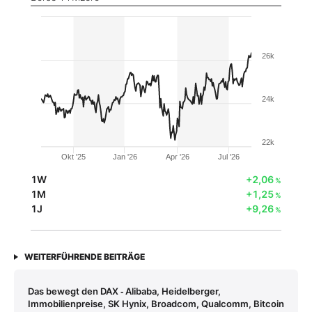
26k
24k
22k
Okt '25
Jan '26
Apr '26
Jul '26
1W
+2,06
%
1M
+1,25
%
1J
+9,26
%
WEITERFÜHRENDE BEITRÄGE
Das bewegt den DAX ‑ Alibaba, Heidelberger,
Immobilienpreise, SK Hynix, Broadcom, Qualcomm, Bitcoin