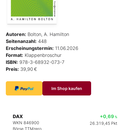
Autoren:
Bolton, A. Hamilton
Seitenanzahl:
448
Erscheinungstermin:
11.06.2026
Format:
Klappenbroschur
ISBN:
978-3-68932-073-7
Preis:
39,90 €
Im Shop kaufen
DAX
+0,69
%
WKN 846900
26.319,45
Pkt
Börse TTMzero