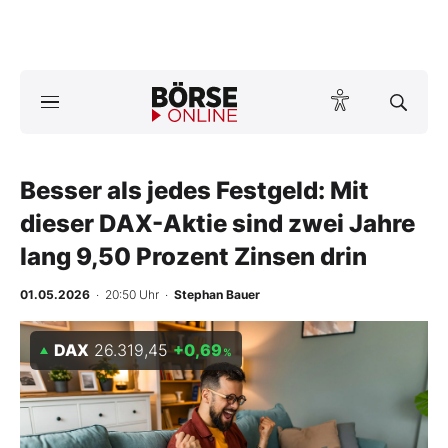
Börse
News
Besser als jedes Festgeld: Mit
Anlageprodukte
dieser DAX-Aktie sind zwei Jahre
Finanz-Check
lang 9,50 Prozent Zinsen drin
Abo & Shop
01.05.2026
· 20:50 Uhr
·
Stephan Bauer
BO-Musterdepots
DAX
26.319,45
+0,69
%
Experten
Mein B:O