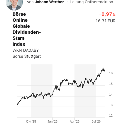
von
Johann Werther
· Leitung Onlineredaktion
Börse
-0,97
%
Online
16,31
EUR
Globale
Dividenden-
Stars
Index
WKN DA0ABY
Börse Stuttgart
16
15
14
13
12
Okt '25
Jan '26
Apr '26
Jul '26