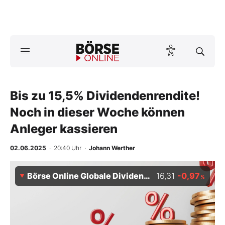
Börse
News
Bis zu 15,5% Dividendenrendite!
Anlageprodukte
Noch in dieser Woche können
Finanz-Check
Anleger kassieren
Abo & Shop
02.06.2025
· 20:40 Uhr
·
Johann Werther
BO-Musterdepots
Börse Online Globale Dividenden-Stars Index
16,31
-0,97
%
Experten
Mein B:O