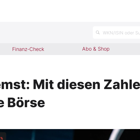
WKN/ISIN oder Su
Abo & Shop
Finanz-Check
mst: Mit diesen Zahl
e Börse
%