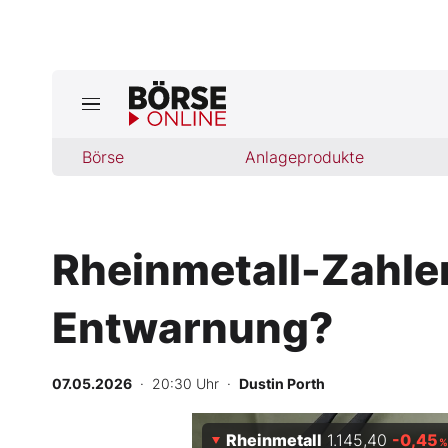
Börse
Börse
Anlageprodukte
News
Anlageprodukte
Rheinmetall-Zahlen
Finanz-Check
Entwarnung?
Abo & Shop
BO-Musterdepots
07.05.2026
· 20:30 Uhr
·
Dustin Porth
Experten
Rheinmetall
1.145,40
-0,45
%