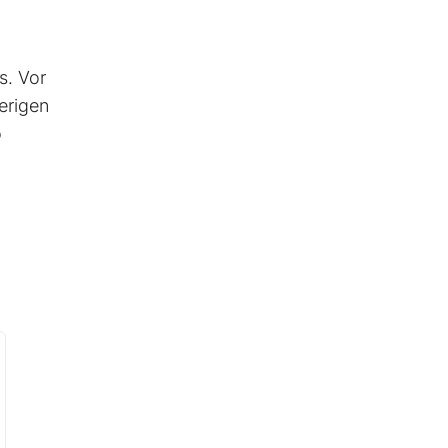
s. Vor
erigen
o