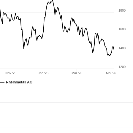
1800
1600
1400
1200
Nov '25
Jan '26
Mär '26
Mai '26
Rheinmetall AG