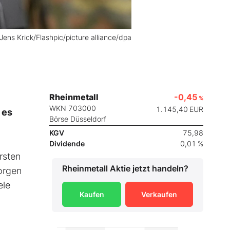
 Jens Krick/Flashpic/picture alliance/dpa
Rheinmetall
-0,45
%
WKN 703000
1.145,40
EUR
 es
Börse Düsseldorf
KGV
75,98
Dividende
0,01 %
rsten
Rheinmetall
Aktie jetzt handeln?
orgen
ele
Kaufen
Verkaufen