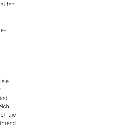
laufen
ne-
iele
n
ind
eich
uch die
während