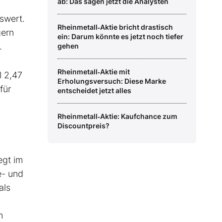
ab: Das sagen jetzt die Analysten
swert.
Rheinmetall‑Aktie bricht drastisch
gern
ein: Darum könnte es jetzt noch tiefer
n.
gehen
Rheinmetall‑Aktie mit
l 2,47
Erholungsversuch: Diese Marke
für
entscheidet jetzt alles
Rheinmetall‑Aktie: Kaufchance zum
Discountpreis?
egt im
e- und
als
m