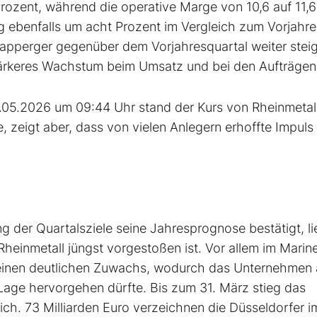
Prozent, während die operative Marge von 10,6 auf 11,6
 ebenfalls um acht Prozent im Vergleich zum Vorjahre
Papperger gegenüber dem Vorjahresquartal weiter stei
stärkeres Wachstum beim Umsatz und bei den Aufträge
7.05.2026 um 09:44 Uhr stand der Kurs von Rheinmetal
e, zeigt aber, dass von vielen Anlegern erhoffte Impuls 
g der Quartalsziele seine Jahresprognose bestätigt, li
heinmetall jüngst vorgestoßen ist. Vor allem im Marin
einen deutlichen Zuwachs, wodurch das Unternehmen 
 Lage hervorgehen dürfte. Bis zum 31. März stieg das
ch. 73 Milliarden Euro verzeichnen die Düsseldorfer i