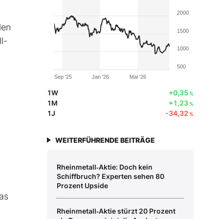
2000
len
1500
l-
1000
500
Sep '25
Jan '26
Mai '26
1W
+0,35
%
1M
+1,23
%
1J
-34,32
%
WEITERFÜHRENDE BEITRÄGE
Rheinmetall‑Aktie: Doch kein
Schiffbruch? Experten sehen 80
Prozent Upside
as
Rheinmetall‑Aktie stürzt 20 Prozent