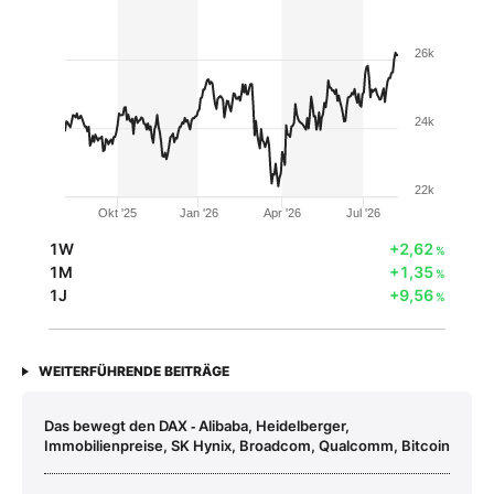
26k
24k
22k
Okt '25
Jan '26
Apr '26
Jul '26
1W
+2,62
%
1M
+1,35
%
1J
+9,56
%
WEITERFÜHRENDE BEITRÄGE
Das bewegt den DAX ‑ Alibaba, Heidelberger,
Immobilienpreise, SK Hynix, Broadcom, Qualcomm, Bitcoin