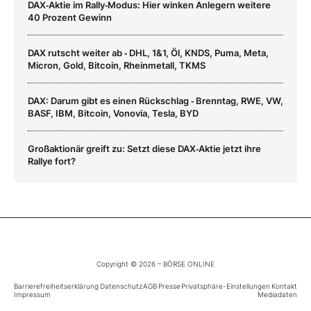
DAX‑Aktie im Rally‑Modus: Hier winken Anlegern weitere
40 Prozent Gewinn
DAX rutscht weiter ab ‑ DHL, 1&1, Öl, KNDS, Puma, Meta,
Micron, Gold, Bitcoin, Rheinmetall, TKMS
DAX: Darum gibt es einen Rückschlag ‑ Brenntag, RWE, VW,
BASF, IBM, Bitcoin, Vonovia, Tesla, BYD
Großaktionär greift zu: Setzt diese DAX‑Aktie jetzt ihre
Rallye fort?
Copyright © 2026 – BÖRSE ONLINE
Barrierefreiheitserklärung
Datenschutz
AGB
Presse
Privatsphäre-Einstellungen
Kontakt
Impressum
Mediadaten