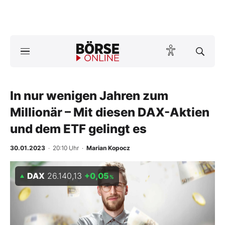
Börse
News
In nur wenigen Jahren zum
Anlageprodukte
Millionär – Mit diesen DAX-Aktien
Finanz-Check
und dem ETF gelingt es
Abo & Shop
30.01.2023
· 20:10 Uhr
·
Marian Kopocz
BO-Musterdepots
DAX
26.140,13
+0,05
%
Experten
Mein B:O