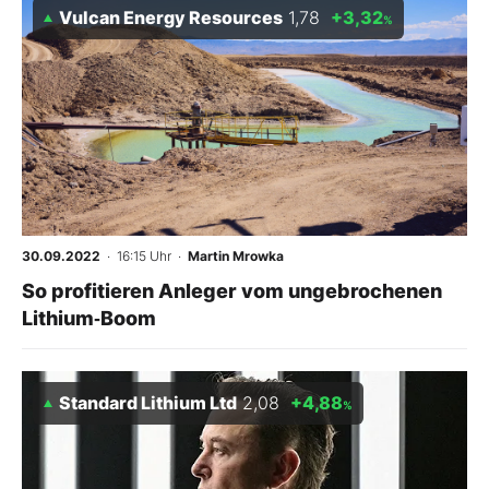
Vulcan Energy Resources
1,78
+3,32
%
30.09.2022
· 16:15 Uhr
·
Martin Mrowka
So profitieren Anleger vom ungebrochenen
Lithium‑Boom
Standard Lithium Ltd
2,08
+4,88
%