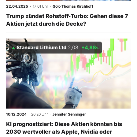
22.04.2025
· 17:01 Uhr
·
Golo Thomas Kirchhoff
Trump zündet Rohstoff‑Turbo: Gehen diese 7
Mein Konto
Aktien jetzt durch die Decke?
Folgen Sie uns
Standard Lithium Ltd
2,08
+4,88
%
Kontakt
10.12.2024
· 20:20 Uhr
·
Jennifer Senninger
KI prognostiziert: Diese Aktien könnten bis
2030 wertvoller als Apple, Nvidia oder