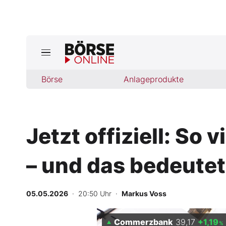
Börse
Börse
Anlageprodukte
News
Anlageprodukte
Jetzt offiziell: So
Finanz-Check
– und das bedeutet
Abo & Shop
BO-Musterdepots
05.05.2026
· 20:50 Uhr
·
Markus Voss
Experten
Commerzbank
39,17
+1,19
%