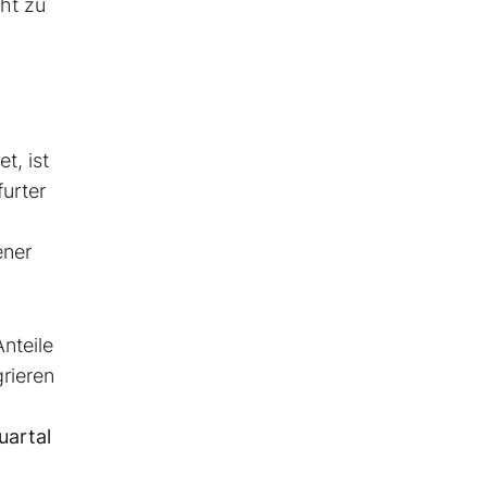
cht zu
t, ist
furter
ener
nteile
rieren
uartal