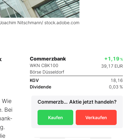
-Joachim Nitschmann/ stock.adobe.com
Commerzbank
+1,19
k
%
WKN CBK100
39,17
EUR
Börse Düsseldorf
KGV
18,16
Dividende
0,03 %
. Wie
Commerzbank
Aktie jetzt handeln?
. Bei
Kaufen
Verkaufen
bank-
g.
die