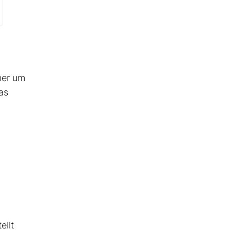
ener um
as
ellt