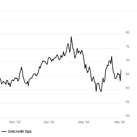
80
75
70
65
60
55
50
Nov '25
Jan '26
Mär '26
Mai '26
Unicredit Spa