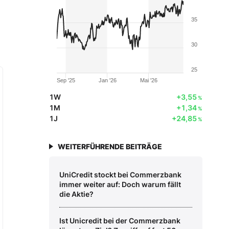
35
30
25
Sep '25
Jan '26
Mai '26
1W
+3,55
%
1M
+1,34
%
1J
+24,85
%
WEITERFÜHRENDE BEITRÄGE
UniCredit stockt bei Commerzbank
immer weiter auf: Doch warum fällt
die Aktie?
Ist Unicredit bei der Commerzbank