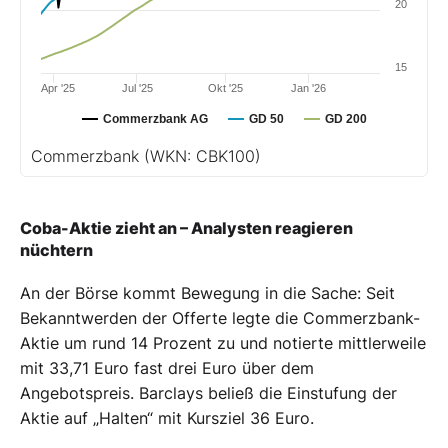
20
15
Apr '25
Jul '25
Okt '25
Jan '26
Commerzbank AG
GD 50
GD 200
Commerzbank
(WKN: CBK100)
Coba-Aktie zieht an – Analysten reagieren
nüchtern
An der Börse kommt Bewegung in die Sache: Seit
Bekanntwerden der Offerte legte die Commerzbank-
Aktie um rund 14 Prozent zu und notierte mittlerweile
mit 33,71 Euro fast drei Euro über dem
Angebotspreis. Barclays beließ die Einstufung der
Aktie auf „Halten“ mit Kursziel 36 Euro.