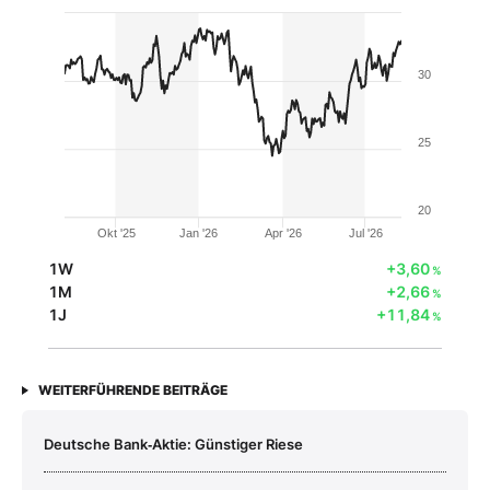
30
25
20
Okt '25
Jan '26
Apr '26
Jul '26
1W
+3,60
%
1M
+2,66
%
1J
+11,84
%
WEITERFÜHRENDE BEITRÄGE
Deutsche Bank‑Aktie: Günstiger Riese