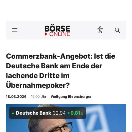
Börse
News
Commerzbank-Angebot: Ist die
Anlageprodukte
Deutsche Bank am Ende der
Finanz-Check
lachende Dritte im
Übernahmepoker?
Abo & Shop
18.03.2026
· 16:00 Uhr
·
Wolfgang Ehrensberger
BO-Musterdepots
Deutsche Bank
32,94
+0,81
Experten
%
Mein B:O